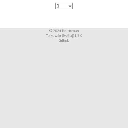
© 2024
Hotsixman
Taikowiki-Svelte@1.7.0
Github