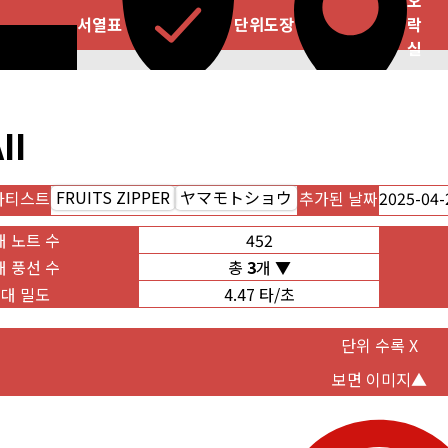
오
서열표
단위도장
락
실
II
FRUITS ZIPPER
ヤマモトショウ
아티스트
추가된 날짜
2025-04-
대 노트 수
452
대 풍선 수
총
3
개
대 밀도
4.47 타/초
단위 수록 X
보면 이미지