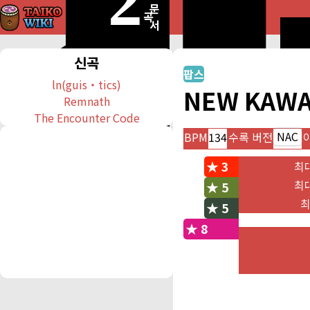
문
곡
서
신곡
팝스
ln(guis・tics)
NEW KAWA
Remnath
The Encounter Code
NAC
BPM
134
수록 버전
★ 3
최
최
★ 5
최
★ 5
★ 8