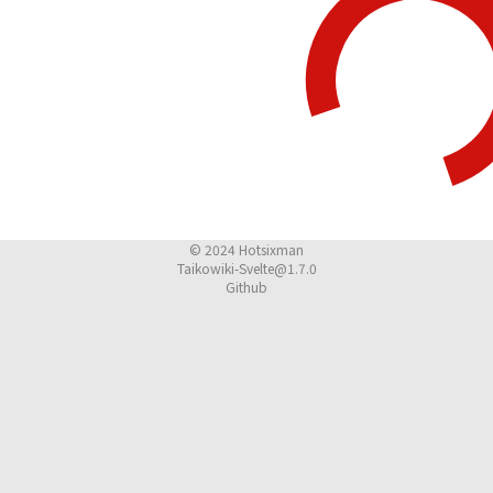
© 2024
Hotsixman
Taikowiki-Svelte@1.7.0
Github