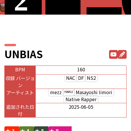
UNBIAS
BPM
160
NAC
DF
NS2
収録 バージョ
ン
mezz
ᴴᴬᴷᵁ
Masayoshi Iimori
アーティスト
Native Rapper
追加された日
2025-06-05
付
★ 3
★ 4
★ 5
★ 8