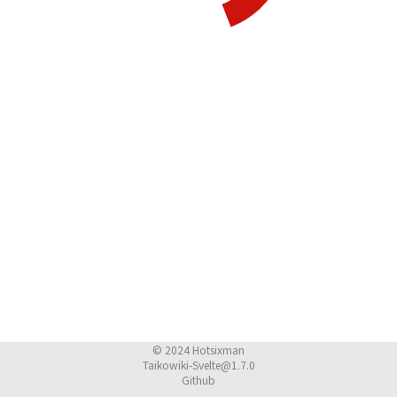
© 2024
Hotsixman
Taikowiki-Svelte@1.7.0
Github