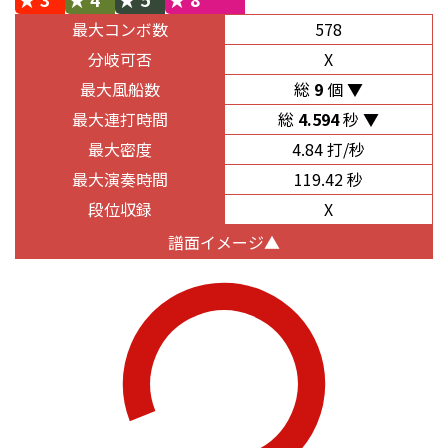
最大コンボ数
578
分岐可否
X
最大風船数
総
9
個
最大連打時間
総
4.594
秒
最大密度
4.84 打/秒
最大演奏時間
119.42 秒
段位収録
X
譜面イメージ