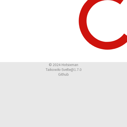
© 2024
Hotsixman
Taikowiki-Svelte@1.7.0
Github