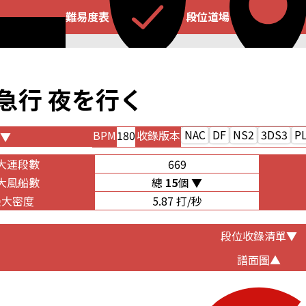
難易度表
段位道場
急行 夜を行く
NAC
DF
NS2
3DS3
P
BPM
180
收錄版本
급행 밤을 거닐다
大連段數
669
ess runs at night
大風船數
總
15
個
yuukou Yoru o Iku
最大密度
5.87 打/秒
段位收錄清單
譜面圖