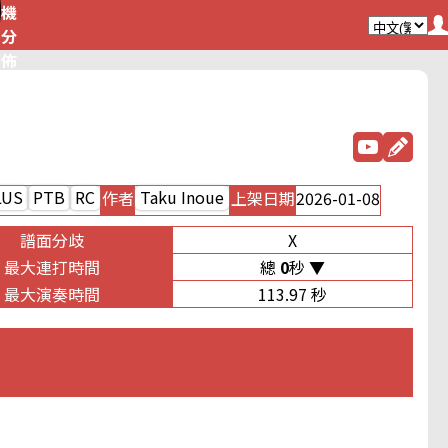
機
分
佈
LUS
PTB
RC
Taku Inoue
作者
上架日期
2026-01-08
譜面分歧
X
最大連打時間
總
0
秒
最大演奏時間
113.97 秒