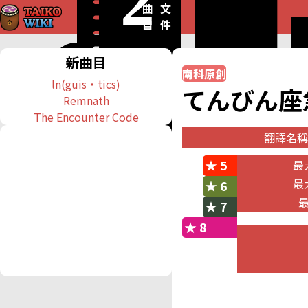
曲
文
目
件
新曲目
南科原創
ln(guis・tics)
てんびん座
Remnath
The Encounter Code
翻譯名稱
韓文(非官方)
천칭자리 
★ 5
最
簡體中文
Libra Expr
最
★ 6
羅馬字
Tenbinza K
★ 7
★ 8